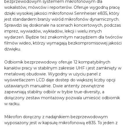
bezprzewodowym systemem mikrofonowym dla
wokalistów, mówców i reporterów. Oferuje wygodną pracę
dzięki wysokiej jakości mikrofonowi Sennheiser e835, który
jest standardem branży wśród mikrofonów dynamicznych.
Sprawdzi się doskonale na scenach koncertowych, podczas
imprez, wywiadów, wykładów, lekcji i wielu innych
wydarzeń. Będzie też znakomitym narzędziem dla twórców
filmów wideo, którzy wymagają bezkompromisowej jakości
dźwięku.
Odbiornik bezprzewodowy oferuje 12 kompatybilnych
kanałów pracy w stabilnym zakresie UHF i jest zamknięty w
metalowej obudowie. Wygodny w użyciu panel z
wyświetlaczem LCD daje dostep do większej liczby opcji
ustawianych manualnie. Dwie antenty zewnętrzne
zapewniają stabilny odbiór w trybie true-diversity, a
dołączony zestaw montażowy pozwala umieścić odbiornik
w racku.
Mikrofon doręczny z nadajnikiem bezprzewodowym
wyposażony jest w kapsułę mikrofonową e835. To jeden z