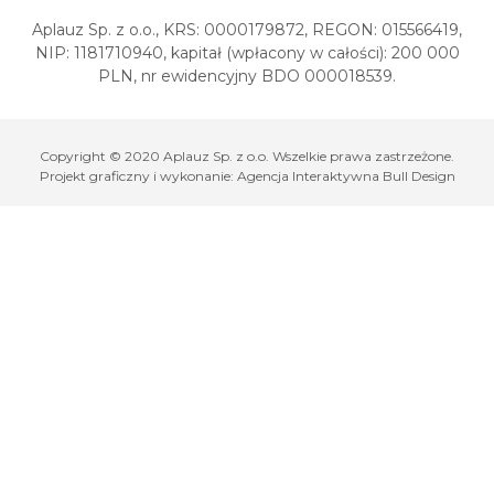
Aplauz Sp. z o.o., KRS: 0000179872, REGON: 015566419,
NIP: 1181710940, kapitał (wpłacony w całości): 200 000
PLN, nr ewidencyjny BDO 000018539.
Copyright © 2020 Aplauz Sp. z o.o. Wszelkie prawa zastrzeżone.
Projekt graficzny i wykonanie:
Agencja Interaktywna Bull Design