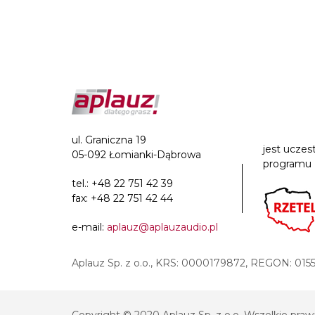
ul. Graniczna 19
jest uczes
05-092 Łomianki-Dąbrowa
programu
tel.:
+48 22 751 42 39
fax: +48 22 751 42 44
e-mail:
aplauz@aplauzaudio.pl
Aplauz Sp. z o.o., KRS: 0000179872, REGON: 015