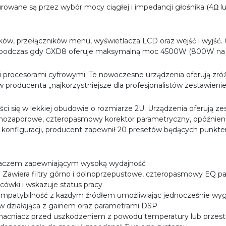
owane są przez wybór mocy ciągłej i impedancji głośnika (4Ω lu
ów, przełączników menu, wyświetlacza LCD oraz wejść i wyjść
 podczas gdy GXD8 oferuje maksymalną moc 4500W (800W na ka
 procesorami cyfrowymi. Te nowoczesne urządzenia oferują zr
roducenta „najkorzystniejsze dla profesjonalistów zestawienie f
ści się w lekkiej obudowie o rozmiarze 2U. Urządzenia oferują z
olnozaporowe, czteropasmowy korektor parametryczny, opóźnieni
onfiguracji, producent zapewnił 20 presetów będących punktem
silaczem zapewniającym wysoką wydajność
wiera filtry górno i dolnoprzepustowe, czteropasmowy EQ parame
cówki i wskazuje status pracy
 kompatybilność z każdym źródłem umożliwiając jednocześnie w
w działająca z gainem oraz parametrami DSP
zmacniacz przed uszkodzeniem z powodu temperatury lub prze