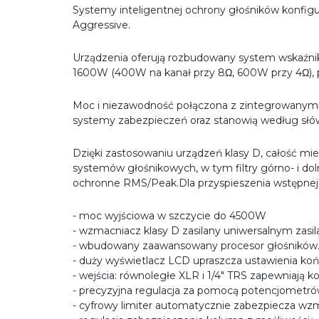
Systemy inteligentnej ochrony głośników konfigur
Aggressive.
Urządzenia oferują rozbudowany system wskaźnik
1600W (400W na kanał przy 8Ω, 600W przy 4Ω),
Moc i niezawodność połączona z zintegrowanymi
systemy zabezpieczeń oraz stanowią według słów p
Dzięki zastosowaniu urządzeń klasy D, całość mie
systemów głośnikowych, w tym filtry górno- i d
ochronne RMS/Peak.Dla przyspieszenia wstępnej k
- moc wyjściowa w szczycie do 4500W
- wzmacniacz klasy D zasilany uniwersalnym za
- wbudowany zaawansowany procesor głośników. Za
- duży wyświetlacz LCD upraszcza ustawienia koń
- wejścia: równoległe XLR i 1/4" TRS zapewniają
- precyzyjna regulacja za pomocą potencjometró
- cyfrowy limiter automatycznie zabezpiecza w