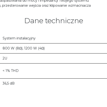
ą dopasowania do mocy i impedancji Twojego systemu
, przesterowanie wejścia oraz klipowanie wzmacniacza
Dane techniczne
System instalacyjny
800 W (8Ω), 1200 W (4Ω)
2U
< 1% THD
36,5 dB