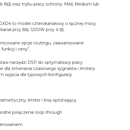
b 8Ω) oraz trybu pracy ochrony: Mild, Medium lub
. GXD4 to model czterokanałowy o łącznej mocy
nał przy 8Ω, 1200W przy 4 Ω).
óżnicowane opcje routingu, zaawansowane
unkcji i ceny”.
estaw narzędzi DSP do optymalizacji pracy
e dla zrównania czasowego sygnałów i limitery
 wyjścia dla typowych konfiguracji.
tryczny, limiter i linię opóźniającą
ygodne połączenie loop-through
sterowaniem