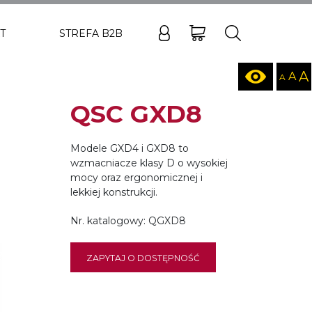
Koszyk
Moje konto
Szukaj
T
STREFA B2B
A
A
A
Wersja kon
Pomnie
Czc
P
QSC GXD8
Modele GXD4 i GXD8 to
wzmacniacze klasy D o wysokiej
mocy oraz ergonomicznej i
lekkiej konstrukcji.
Nr. katalogowy:
QGXD8
ZAPYTAJ O DOSTĘPNOŚĆ