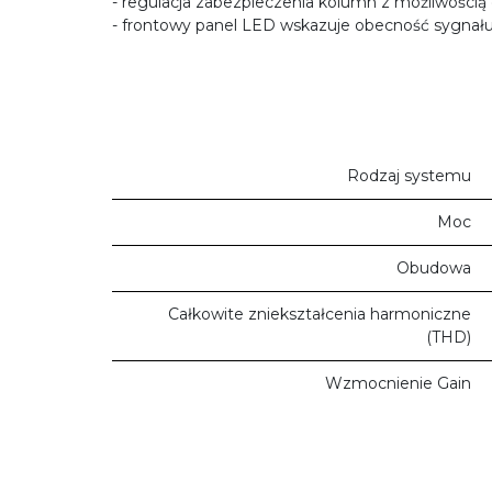
- regulacja zabezpieczenia kolumn z możliwości
- frontowy panel LED wskazuje obecność sygnału
Rodzaj systemu
Moc
Obudowa
Całkowite zniekształcenia harmoniczne
(THD)
Wzmocnienie Gain